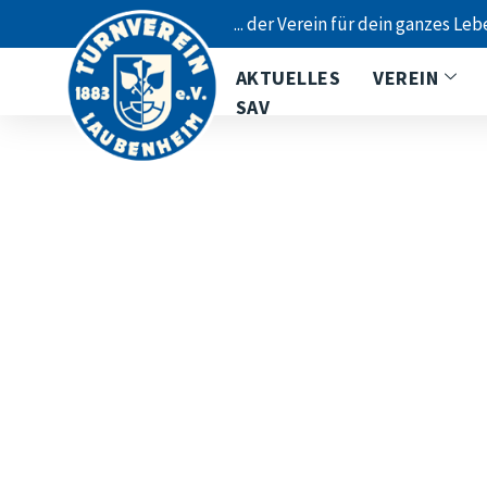
... der Verein für dein ganzes Leb
AKTUELLES
VEREIN
SAV