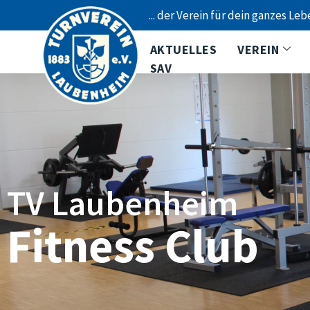
... der Verein für dein ganzes Leb
AKTUELLES
VEREIN
SAV
TV Laubenheim
Fitness Club