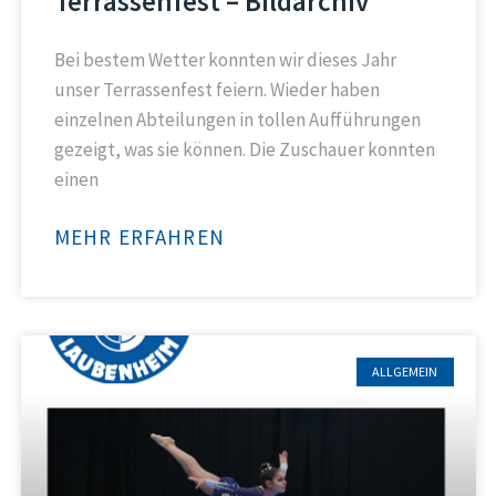
Terrassenfest – Bildarchiv
Bei bestem Wetter konnten wir dieses Jahr
unser Terrassenfest feiern. Wieder haben
einzelnen Abteilungen in tollen Aufführungen
gezeigt, was sie können. Die Zuschauer konnten
einen
MEHR ERFAHREN
ALLGEMEIN