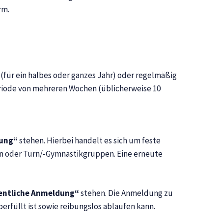
rm.
 (für ein halbes oder ganzes Jahr) oder regelmäßig
riode von mehreren Wochen (üblicherweise 10
dung“
stehen. Hierbei handelt es sich um feste
n oder Turn/-Gymnastikgruppen. Eine erneute
entliche Anmeldung“
stehen. Die Anmeldung zu
rfüllt ist sowie reibungslos ablaufen kann.