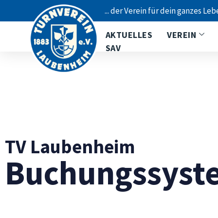
... der Verein für dein ganzes Leb
AKTUELLES
VEREIN
SAV
TV Laubenheim
Buchungssyst