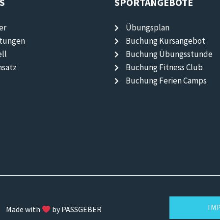
S
SPORTANGEBOTE
er
Übungsplan
ltungen
Buchung Kursangebot
ll
Buchung Übungsstunde
nsatz
Buchung Fitness Club
Buchung Ferien Camps
IM
Made with
by PASSGEBER