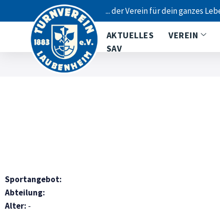
... der Verein für dein ganzes Leb
AKTUELLES
VEREIN
SAV
Sportangebot:
Abteilung:
Alter:
-