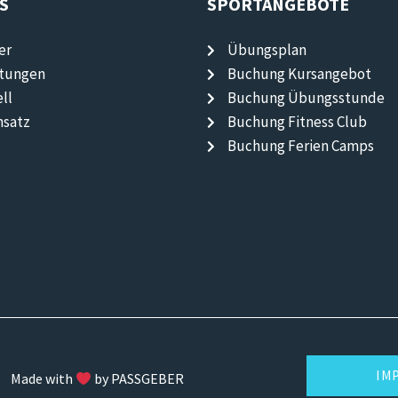
S
SPORTANGEBOTE
er
Übungsplan
ltungen
Buchung Kursangebot
ll
Buchung Übungsstunde
nsatz
Buchung Fitness Club
Buchung Ferien Camps
IM
Made with
by PASSGEBER