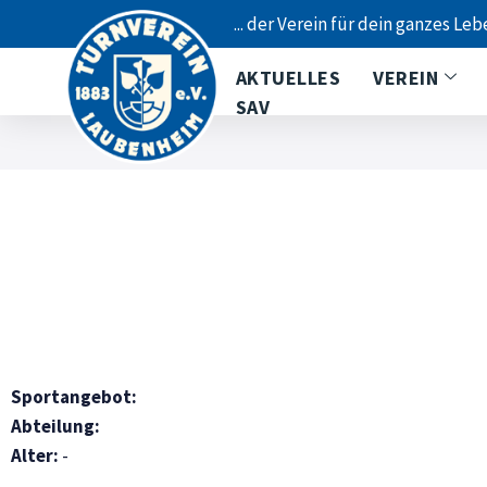
... der Verein für dein ganzes Leb
AKTUELLES
VEREIN
SAV
Sportangebot:
Abteilung:
Alter:
-