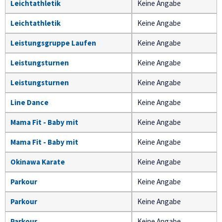
Leichtathletik
Keine Angabe
Leichtathletik
Keine Angabe
Leistungsgruppe Laufen
Keine Angabe
Leistungsturnen
Keine Angabe
Leistungsturnen
Keine Angabe
Line Dance
Keine Angabe
Mama Fit - Baby mit
Keine Angabe
Mama Fit - Baby mit
Keine Angabe
Okinawa Karate
Keine Angabe
Parkour
Keine Angabe
Parkour
Keine Angabe
Parkour
Keine Angabe