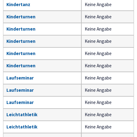
Kindertanz
Keine Angabe
Kinderturnen
Keine Angabe
Kinderturnen
Keine Angabe
Kinderturnen
Keine Angabe
Kinderturnen
Keine Angabe
Kinderturnen
Keine Angabe
Laufseminar
Keine Angabe
Laufseminar
Keine Angabe
Laufseminar
Keine Angabe
Leichtathletik
Keine Angabe
Leichtathletik
Keine Angabe