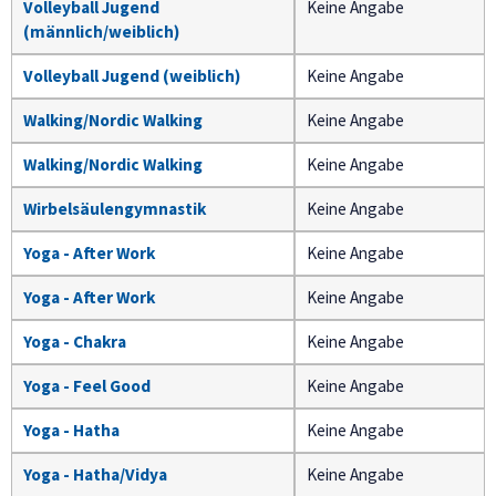
Volleyball Jugend
Keine Angabe
(männlich/weiblich)
Volleyball Jugend (weiblich)
Keine Angabe
Walking/Nordic Walking
Keine Angabe
Walking/Nordic Walking
Keine Angabe
Wirbelsäulengymnastik
Keine Angabe
Yoga - After Work
Keine Angabe
Yoga - After Work
Keine Angabe
Yoga - Chakra
Keine Angabe
Yoga - Feel Good
Keine Angabe
Yoga - Hatha
Keine Angabe
Yoga - Hatha/Vidya
Keine Angabe