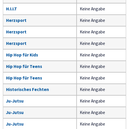
H.I.I.T
Keine Angabe
Herzsport
Keine Angabe
Herzsport
Keine Angabe
Herzsport
Keine Angabe
Hip Hop für Kids
Keine Angabe
Hip Hop für Teens
Keine Angabe
Hip Hop für Teens
Keine Angabe
Historisches Fechten
Keine Angabe
Ju-Jutsu
Keine Angabe
Ju-Jutsu
Keine Angabe
Ju-Jutsu
Keine Angabe