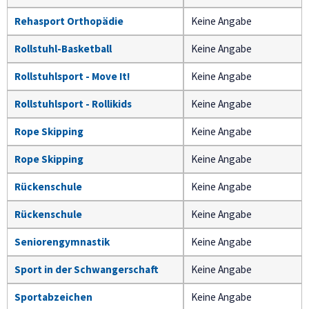
Rehasport Orthopädie
Keine Angabe
Rollstuhl-Basketball
Keine Angabe
Rollstuhlsport - Move It!
Keine Angabe
Rollstuhlsport - Rollikids
Keine Angabe
Rope Skipping
Keine Angabe
Rope Skipping
Keine Angabe
Rückenschule
Keine Angabe
Rückenschule
Keine Angabe
Seniorengymnastik
Keine Angabe
Sport in der Schwangerschaft
Keine Angabe
Sportabzeichen
Keine Angabe