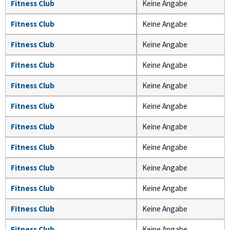
Fitness Club
Keine Angabe
Fitness Club
Keine Angabe
Fitness Club
Keine Angabe
Fitness Club
Keine Angabe
Fitness Club
Keine Angabe
Fitness Club
Keine Angabe
Fitness Club
Keine Angabe
Fitness Club
Keine Angabe
Fitness Club
Keine Angabe
Fitness Club
Keine Angabe
Fitness Club
Keine Angabe
Fitness Club
Keine Angabe