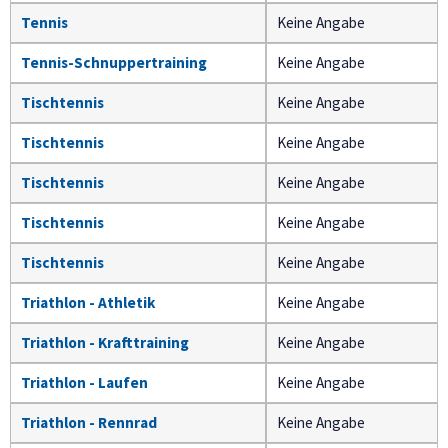
Tennis
Keine Angabe
Tennis-Schnuppertraining
Keine Angabe
Tischtennis
Keine Angabe
Tischtennis
Keine Angabe
Tischtennis
Keine Angabe
Tischtennis
Keine Angabe
Tischtennis
Keine Angabe
Triathlon - Athletik
Keine Angabe
Triathlon - Krafttraining
Keine Angabe
Triathlon - Laufen
Keine Angabe
Triathlon - Rennrad
Keine Angabe