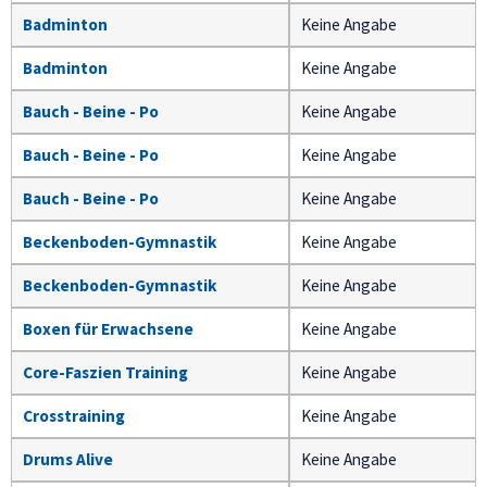
Badminton
Keine Angabe
Badminton
Keine Angabe
Bauch - Beine - Po
Keine Angabe
Bauch - Beine - Po
Keine Angabe
Bauch - Beine - Po
Keine Angabe
Beckenboden-Gymnastik
Keine Angabe
Beckenboden-Gymnastik
Keine Angabe
Boxen für Erwachsene
Keine Angabe
Core-Faszien Training
Keine Angabe
Crosstraining
Keine Angabe
Drums Alive
Keine Angabe