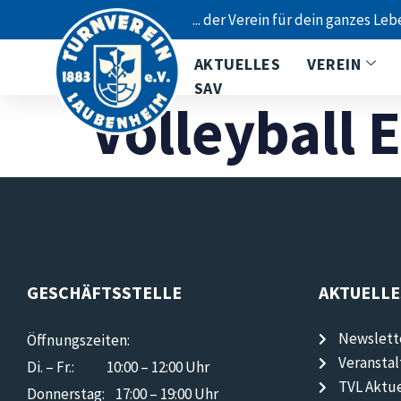
... der Verein für dein ganzes Leb
AKTUELLES
VEREIN
SAV
Volleyball 
GESCHÄFTSSTELLE
AKTUELLE
Newslett
Öffnungszeiten:
Veransta
Di. – Fr.: 10:00 – 12:00 Uhr
TVL Aktue
Donnerstag: 17:00 – 19:00 Uhr