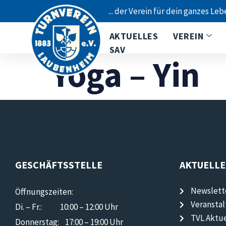
... der Verein für dein ganzes Leb
AKTUELLES
VEREIN
SAV
Yoga – Yin
GESCHÄFTSSTELLE
AKTUELLE
Newslett
Öffnungszeiten:
Veransta
Di. – Fr.: 10:00 – 12:00 Uhr
TVL Aktue
Donnerstag: 17:00 – 19:00 Uhr