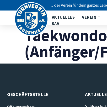
... der Verein für dein ganzes Leb
AKTUELLES
VEREIN
SAV
Taekwondo
(Anfänger/F
GESCHÄFTSSTELLE
AKTUELLE
Newslett