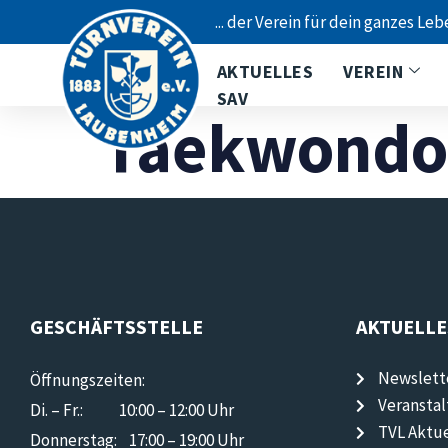
... der Verein für dein ganzes Leb
AKTUELLES
VEREIN
SAV
Taekwondo
GESCHÄFTSSTELLE
AKTUELLE
Newslett
Öffnungszeiten:
Veransta
Di. – Fr.: 10:00 – 12:00 Uhr
TVL Aktue
Donnerstag: 17:00 – 19:00 Uhr