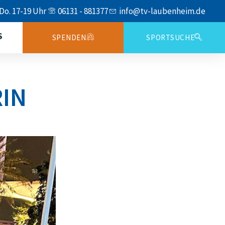
 Do. 17-19 Uhr
06131 - 881377
info@tv-laubenheim.de
S
SPENDEN
SPORTSUCHE
RIN