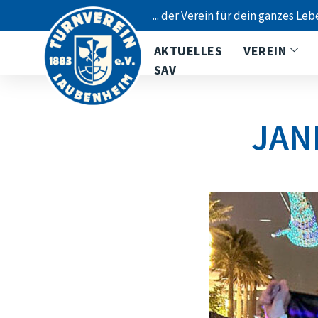
... der Verein für dein ganzes Leb
AKTUELLES
VEREIN
SAV
JAN